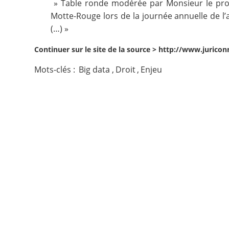
» Table ronde modérée par Monsieur le prof
Motte-Rouge lors de la journée annuelle de l’a
Contact
(…) »
Nous suivre
Continuer sur le site de la source >
http://www.juriconn
Mots-clés :
Big data
,
Droit
,
Enjeu