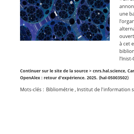
annon
Contact
une ba
l’orga
Nous suivre
altern
ouvert
à cet 
biblio
l’Inist
Continuer sur le site de la source >
cnrs.hal.science, Ca
OpenAlex : retour d'expérience. 2025. ⟨hal-05003502⟩
Mots-clés :
Bibliométrie
,
Institut de l'information 