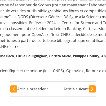
ce se désabonner de Scopus (tout en maintenant l’abonne
scule vers des outils bibliographiques libres et compatibles
nisme”. Le DGDS (Directeur Général Délégué à la Science)
atives possibles. En février 2024, le Centre for Science and
e du classement de Leiden ou Leiden Ranking. Cette version
engouement pour OpenAlex, l’Inist-CNRS a décidé de se met
métriques à partir de cette base bibliographique en utilisan
-CNRS. (…) »
rine Bach, Lucile Bourguignon, Christa Guélé, Philippe Houdry, An
scientifique et technique (inist-CNRS)
,
OpenAlex
,
Retour d’e
Article précédent
Article suivant