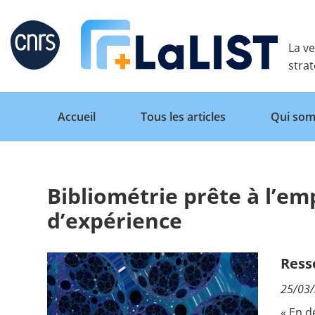
Retour
La ve
stra
Accueil
Tous les articles
Qui som
Bibliométrie prête à l’em
Accueil
d’expérience
Tous les articles
Ress
25/03
Qui sommes nous ?
« En d