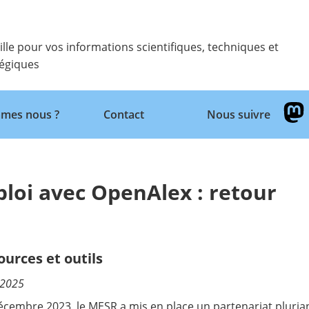
ille pour vos informations scientifiques, techniques et
tégiques
Retour
mes nous ?
Contact
Nous suivre
ploi avec OpenAlex : retour
ources et outils
/2025
écembre 2023, le MESR a mis en place un partenariat pluria