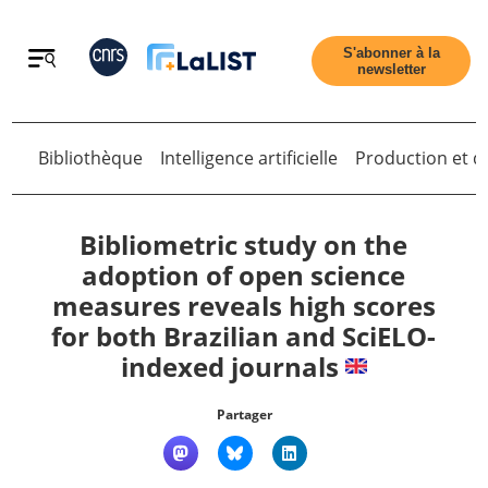
Retour
S'abonner à la
newsletter
Bibliothèque
Intelligence artificielle
Production et di
Retour
Bibliometric study on the
adoption of open science
measures reveals high scores
Accueil
for both Brazilian and SciELO-
indexed journals
Tous les articles
Partager
Qui sommes nous ?