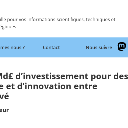
ille pour vos informations scientifiques, techniques et
tégiques
Retour
mes nous ?
Contact
Nous suivre
Md£ d’investissement pour de
e et d’innovation entre
ivé
eur