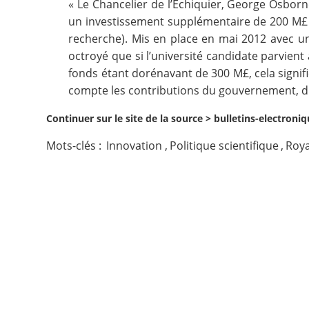
« Le Chancelier de l’Echiquier, George Osborne,
un investissement supplémentaire de 200 M£ d
Contact
recherche). Mis en place en mai 2012 avec une
octroyé que si l’université candidate parvient
Nous suivre
fonds étant dorénavant de 300 M£, cela signif
compte les contributions du gouvernement, du s
Continuer sur le site de la source >
bulletins-electroni
Mots-clés :
Innovation
,
Politique scientifique
,
Roy