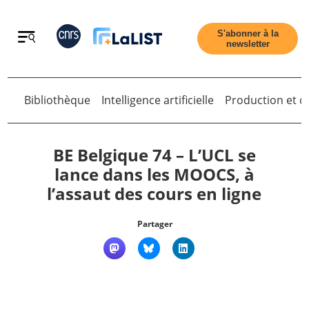
Retour
S'abonner à la
newsletter
Bibliothèque
Intelligence artificielle
Production et di
Retour
BE Belgique 74 – L’UCL se
lance dans les MOOCS, à
l’assaut des cours en ligne
Accueil
Partager
Tous les articles
Qui sommes nous ?