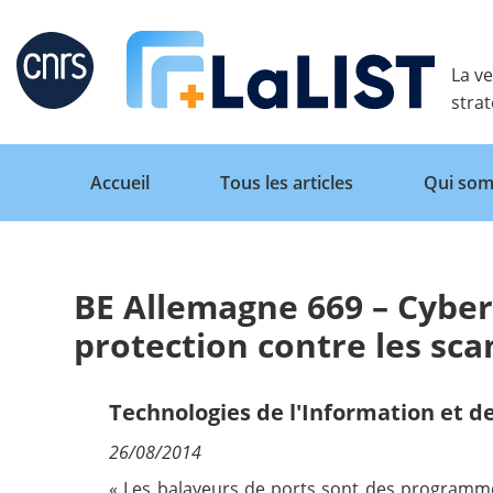
Retour
La ve
stra
Accueil
Tous les articles
Qui som
BE Allemagne 669 – Cyber-
Accueil
protection contre les sca
Tous les articles
Technologies de l'Information et 
26/08/2014
Qui sommes nous ?
« Les balayeurs de ports sont des programme