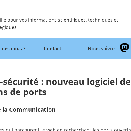
ille pour vos informations scientifiques, techniques et
tégiques
Retour
mes nous ?
Contact
Nous suivre
sécurité : nouveau logiciel de
ns de ports
de la Communication
s qui parcourent le web en recherchant les ports ouverts,