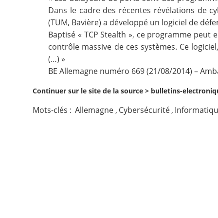
Dans le cadre des récentes révélations de cyb
Contact
(TUM, Bavière) a développé un logiciel de défe
Baptisé « TCP Stealth », ce programme peut em
Nous suivre
contrôle massive de ces systèmes. Ce logiciel
(…) »
BE Allemagne numéro 669 (21/08/2014) – Amba
Continuer sur le site de la source >
bulletins-electroniq
Mots-clés :
Allemagne
,
Cybersécurité
,
Informatiq