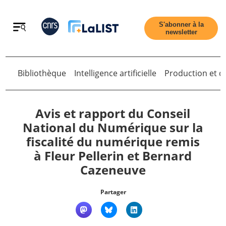
Retour
S'abonner à la
newsletter
Bibliothèque
Intelligence artificielle
Production et di
Retour
Avis et rapport du Conseil
National du Numérique sur la
fiscalité du numérique remis
Accueil
à Fleur Pellerin et Bernard
Cazeneuve
Tous les articles
Partager
Qui sommes nous ?