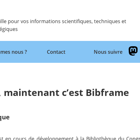
ille pour vos informations scientifiques, techniques et
tégiques
Retour
mes nous ?
Contact
Nous suivre
, maintenant c’est Bibframe
ique
est en cours de développement à la Bibliothèque du Cong