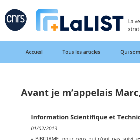
Retour
La ve
stra
Accueil
Tous les articles
Qui som
Avant je m’appelais Marc
Accueil
Tous les articles
Information Scientifique et Techn
01/02/2013
Qui sommes nous ?
« BIBFRAME, pour ceux qui n’ont pas suivi, 