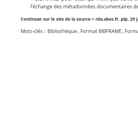
l’échange des métadonnées documentaires de c
Contact
Continuer sur le site de la source >
rda.abes.fr, plp, 29 
Nous suivre
Mots-clés :
Bibliothèque
,
Format BIBFRAME
,
Form