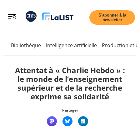
Retour
S'abonner à la
newsletter
Bibliothèque
Intelligence artificielle
Production et di
Retour
Attentat à « Charlie Hebdo » :
le monde de l’enseignement
supérieur et de la recherche
Accueil
exprime sa solidarité
Tous les articles
Partager
Qui sommes nous ?