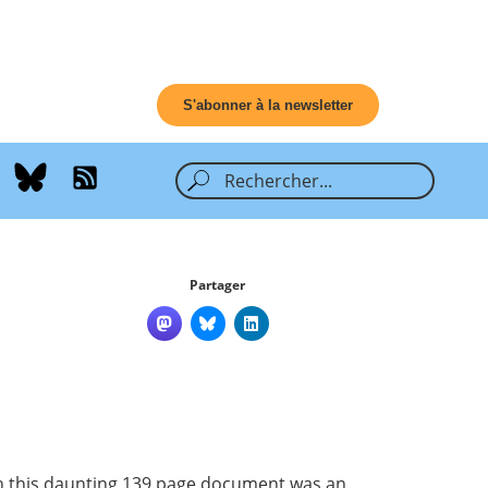
S'abonner à la newsletter
Partager
h this daunting 139 page document was an