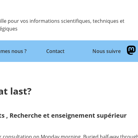
ille pour vos informations scientifiques, techniques et
tégiques
Retour
mes nous ?
Contact
Nous suivre
t last?
ts
,
Recherche et enseignement supérieur
r consultation on Monday morning. Buried half-way throug