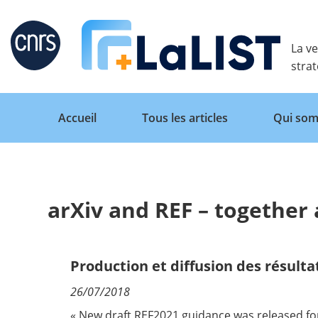
Retour
La ve
stra
Accueil
Tous les articles
Qui som
arXiv and REF – together a
Accueil
Tous les articles
Production et diffusion des résulta
26/07/2018
Qui sommes nous ?
« New
draft REF2021 guidance
was released fo