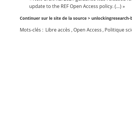
update to the REF Open Access policy. (…) »
Contact
Continuer sur le site de la source >
unlockingresearch-bl
Nous suivre
Mots-clés :
Libre accès
,
Open Access
,
Politique sc