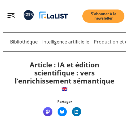
Retour
S'abonner à la
newsletter
Bibliothèque
Intelligence artificielle
Production et di
Retour
Article : IA et édition
scientifique : vers
l’enrichissement sémantique
Accueil
Tous les articles
Partager
Qui sommes nous ?