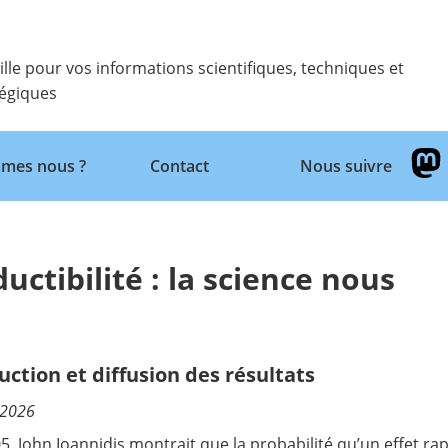
ille pour vos informations scientifiques, techniques et
tégiques
Retour
mes nous ?
Contact
Nous suivre
ductibilité : la science nous
uction et diffusion des résultats
/2026
5, John Ioannidis montrait que la probabilité qu’un effet rap