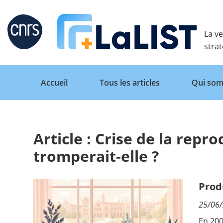
Retour
La ve
stra
Accueil
Tous les articles
Qui som
Article : Crise de la repro
Accueil
tromperait-elle ?
Tous les articles
Prod
25/06
Qui sommes nous ?
En 200