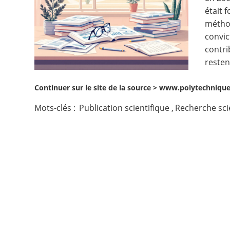
était 
Contact
méthod
convic
Nous suivre
contri
resten
Continuer sur le site de la source >
www.polytechnique-
Mots-clés :
Publication scientifique
,
Recherche sci