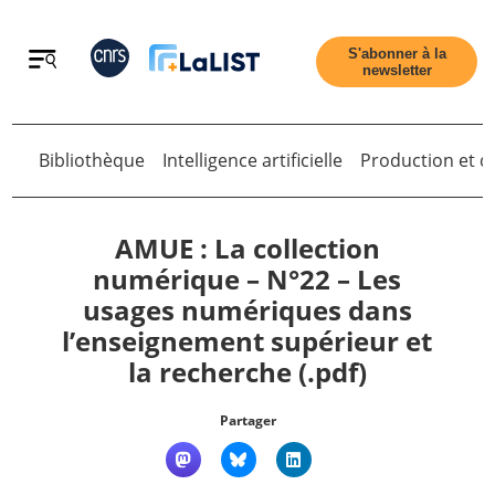
Retour
S'abonner à la
newsletter
Retour
Bibliothèque
Intelligence artificielle
Production et di
AMUE : La collection
numérique – N°22 – Les
usages numériques dans
Accueil
l’enseignement supérieur et
la recherche (.pdf)
Tous les articles
Partager
Qui sommes nous ?