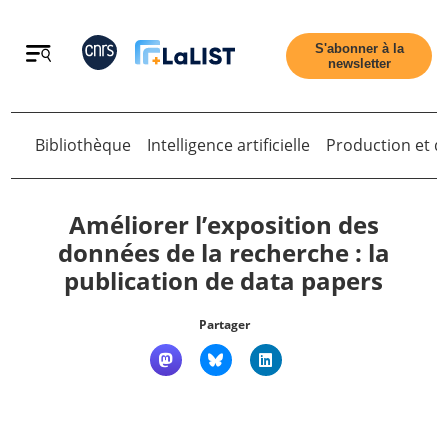
Retour
S'abonner à la
newsletter
Bibliothèque
Intelligence artificielle
Production et di
Retour
Améliorer l’exposition des
données de la recherche : la
publication de data papers
Accueil
Partager
Tous les articles
Qui sommes nous ?