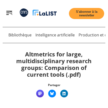
Retour
S'abonner à la
newsletter
Bibliothèque
Intelligence artificielle
Production et di
Retour
Altmetrics for large,
multidisciplinary research
groups: Comparison of
Accueil
current tools (.pdf)
Tous les articles
Partager
Qui sommes nous ?