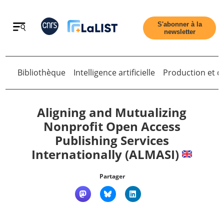
Retour
S'abonner à la
newsletter
Bibliothèque
Intelligence artificielle
Production et di
Retour
Aligning and Mutualizing
Nonprofit Open Access
Publishing Services
Accueil
Internationally (ALMASI)
Tous les articles
Partager
Qui sommes nous ?