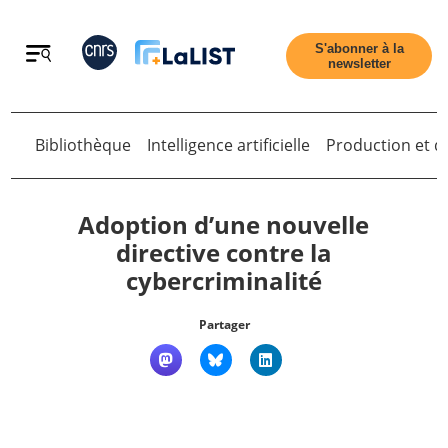
Retour
S'abonner à la
newsletter
Bibliothèque
Intelligence artificielle
Production et di
Retour
Adoption d’une nouvelle
directive contre la
cybercriminalité
Accueil
Partager
Tous les articles
Qui sommes nous ?