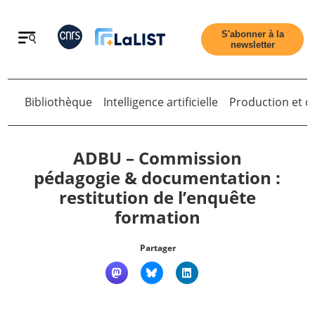
Retour
S'abonner à la
newsletter
Bibliothèque
Intelligence artificielle
Production et di
Retour
ADBU – Commission
pédagogie & documentation :
restitution de l’enquête
Accueil
formation
Tous les articles
Partager
Qui sommes nous ?