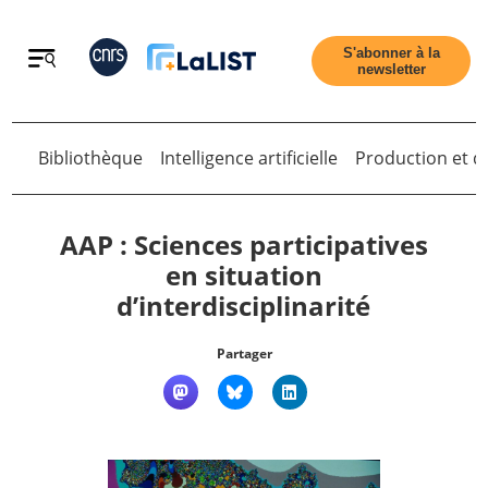
Retour
S'abonner à la
newsletter
Bibliothèque
Intelligence artificielle
Production et di
Retour
AAP : Sciences participatives
en situation
d’interdisciplinarité
Accueil
Partager
Tous les articles
Qui sommes nous ?