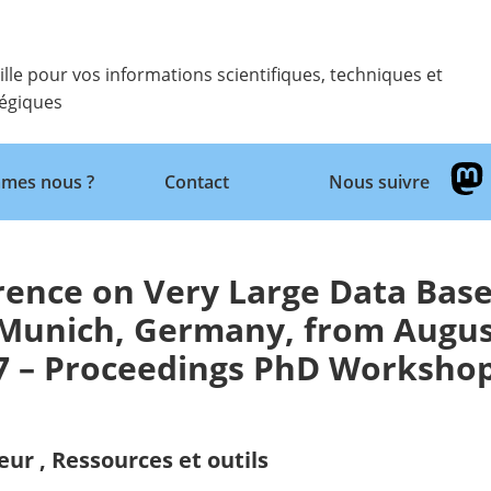
ille pour vos informations scientifiques, techniques et
tégiques
Retour
mes nous ?
Contact
Nous suivre
rence on Very Large Data Bas
f Munich, Germany, from Augu
17 – Proceedings PhD Worksho
eur
,
Ressources et outils