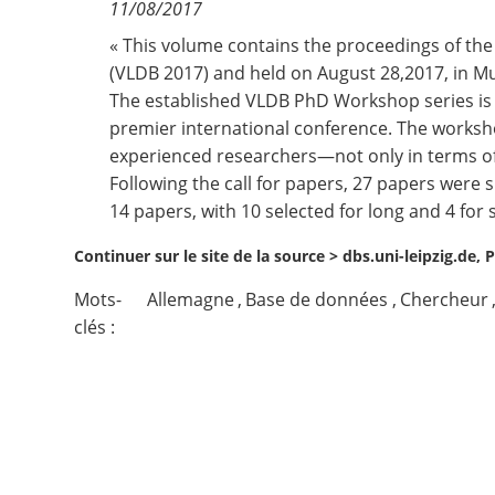
11/08/2017
Contact
« This volume contains the proceedings of th
(VLDB 2017)
and held on August 28,2017, in M
The established VLDB PhD Workshop series is a
Nous suivre
premier international conference. The worksh
experienced researchers—not only in terms of 
Following the call for papers, 27 papers were 
14 papers, with 10 selected for long and 4 for 
Continuer sur le site de la source >
dbs.uni-leipzig.de,
Mots-
Allemagne
,
Base de données
,
Chercheur
clés :