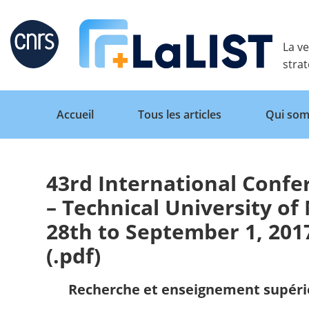
Retour
La ve
stra
Accueil
Tous les articles
Qui som
43rd International Confe
Accueil
– Technical University o
28th to September 1, 20
Tous les articles
(.pdf)
Qui sommes nous ?
Recherche et enseignement supéri