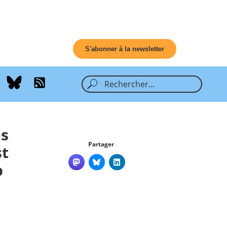
S'abonner à la newsletter
es
Partager
st
p