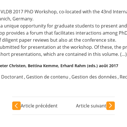
e VLDB 2017 PhD Workshop, co-located with the
43nd Intern
unich, Germany.
 unique opportunity for graduate students to present and d
op provides a forum that facilitates interactions among P
diligent paper reviews but also at the conference site.
submitted for presentation at the workshop. Of these, the p
short presentations, which are contained in this volume. (…)
 Peter Christen, Bettina Kemme, Erhard Rahm (eds.) août 2017
,
Doctorant
,
Gestion de contenu
,
Gestion des données
,
Rec
Article précédent
Article suivant