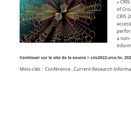
« CRIS
of Cro
Contact
CRIS 2
access
Nous suivre
perfor
a non-
Inform
Continuer sur le site de la source >
cris2022.srce.hr, 20
Mots-clés :
Conférence
,
Current Research Informa