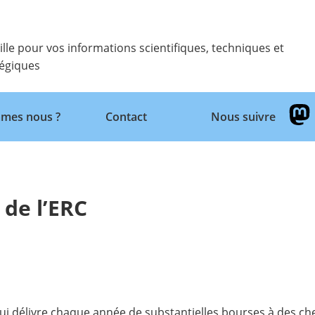
ille pour vos informations scientifiques, techniques et
tégiques
Retour
mes nous ?
Contact
Nous suivre
 de l’ERC
qui délivre chaque année de substantielles bourses à des ch