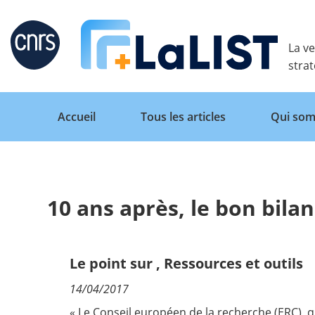
Retour
La ve
stra
Accueil
Tous les articles
Qui som
10 ans après, le bon bilan
Accueil
Tous les articles
Le point sur
,
Ressources et outils
14/04/2017
Qui sommes nous ?
« Le Conseil européen de la recherche (ERC), 