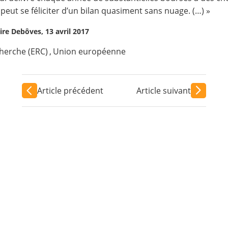
peut se féliciter d’un bilan quasiment sans nuage. (…) »
aire Debôves, 13 avril 2017
herche (ERC)
,
Union européenne
Article précédent
Article suivant