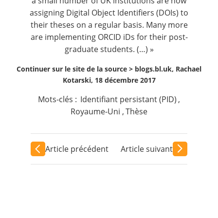
a small number of UK institutions are now
assigning
Digital Object Identifiers
(DOIs) to
their theses on a regular basis. Many more
are implementing
ORCID
iDs for their post-
graduate students. (…) »
Continuer sur le site de la source >
blogs.bl.uk, Rachael
Kotarski, 18 décembre 2017
Mots-clés :
Identifiant persistant (PID)
,
Royaume-Uni
,
Thèse
Article précédent
Article suivant