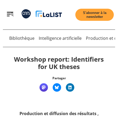
Retour
S'abonner à la
newsletter
Bibliothèque
Intelligence artificielle
Production et di
Retour
Workshop report: Identifiers
for UK theses
Accueil
Partager
Tous les articles
Qui sommes nous ?
Production et diffusion des résultats
,