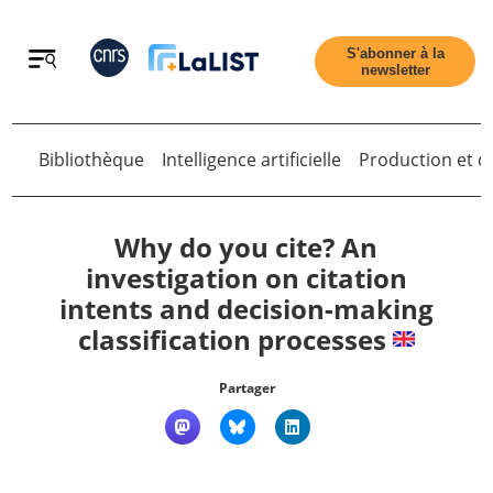
Retour
S'abonner à la
newsletter
Bibliothèque
Intelligence artificielle
Production et di
Retour
Why do you cite? An
investigation on citation
intents and decision-making
Accueil
classification processes
Tous les articles
Partager
Qui sommes nous ?