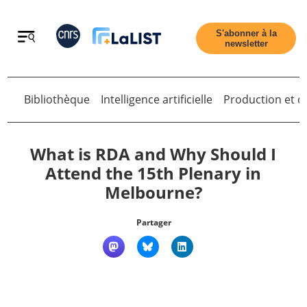
Retour
S'abonner à la
newsletter
Retour
Bibliothèque
Intelligence artificielle
Production et di
What is RDA and Why Should I
Attend the 15th Plenary in
Melbourne?
Accueil
Partager
Tous les articles
Qui sommes nous ?