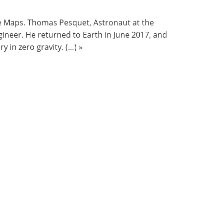
le Maps.
Thomas Pesquet
, Astronaut at the
gineer. He returned to Earth in June 2017, and
ery
in zero gravity. (…) »