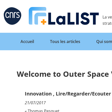
Retour
La ve
stra
Accueil
Tous les articles
Qui som
Welcome to Outer Space
Accueil
Tous les articles
Innovation
,
Lire/Regarder/Ecouter
21/07/2017
Qui sommes nous ?
« Thomas Pesquet