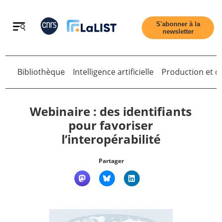
Retour
S'abonner à la
newsletter
Bibliothèque
Intelligence artificielle
Production et di
Retour
Webinaire : des identifiants
pour favoriser
l’interopérabilité
Accueil
Partager
Tous les articles
Qui sommes nous ?