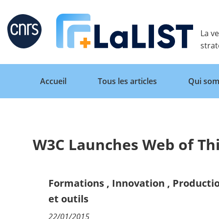
Retour
La ve
stra
Accueil
Tous les articles
Qui som
W3C Launches Web of Thin
Accueil
Tous les articles
Formations
,
Innovation
,
Productio
et outils
Qui sommes nous ?
22/01/2015