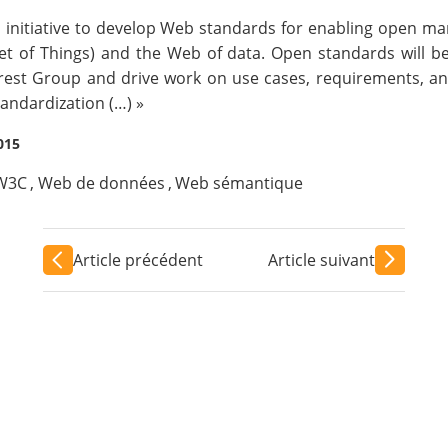
initiative
to develop Web standards for enabling open mar
t of Things) and the Web of data. Open standards will be 
rest Group
and drive work on use cases, requirements, and
tandardization (…) »
015
W3C
,
Web de données
,
Web sémantique
Article précédent
Article suivant