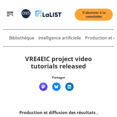
Retour
S'abonner à la
newsletter
Bibliothèque
Intelligence artificielle
Production et di
Retour
VRE4EIC project video
tutorials released
Accueil
Partager
Tous les articles
Qui sommes nous ?
Production et diffusion des résultats
,