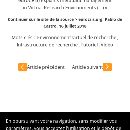
euroCRIS) explains
metadata management
in Virtual Research Environments
(…) »
Continuer sur le site de la source >
eurocris.org, Pablo de
Castro, 16 juillet 2018
Mots-clés :
Environnement virtuel de recherche
,
Infrastructure de recherche
,
Tutoriel
,
Vidéo
Article précédent
Article suivant
En poursuivant votre navigation, sans modifier vos
paramètres, vous acceptez l'utilisation et le dépôt de