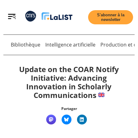
Retour
S'abonner à la
newsletter
Bibliothèque
Intelligence artificielle
Production et di
Retour
Update on the COAR Notify
Initiative: Advancing
Innovation in Scholarly
Accueil
Communications
Tous les articles
Partager
Qui sommes nous ?