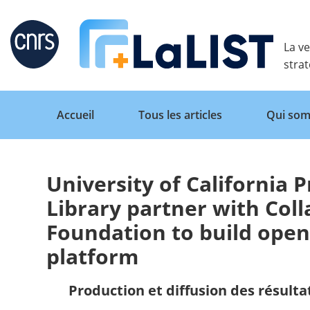
Retour
La ve
stra
Accueil
Tous les articles
Qui som
University of California P
Accueil
Library partner with Col
Foundation to build ope
Tous les articles
platform
Qui sommes nous ?
Production et diffusion des résulta