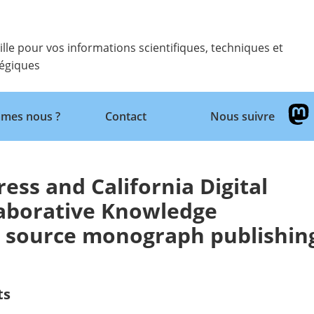
ille pour vos informations scientifiques, techniques et
tégiques
Retour
mes nous ?
Contact
Nous suivre
ress and California Digital
laborative Knowledge
n source monograph publishin
ts