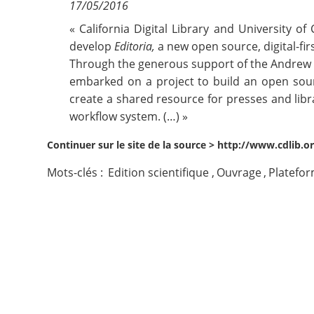
17/05/2016
Contact
«
California Digital Library
and
University of 
develop
Editoria,
a new open source, digital-fi
Through the generous support of the
Andrew 
Nous suivre
embarked on a project to build an open sour
create a shared resource for presses and lib
workflow system. (…) »
Continuer sur le site de la source >
http://www.cdlib.or
Mots-clés :
Edition scientifique
,
Ouvrage
,
Platefor