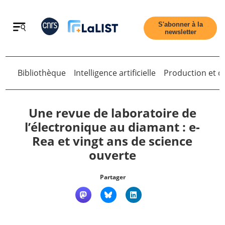
Retour
S'abonner à la
newsletter
Bibliothèque
Intelligence artificielle
Production et di
Retour
Une revue de laboratoire de
l’électronique au diamant : e-
Rea et vingt ans de science
Accueil
ouverte
Tous les articles
Partager
Qui sommes nous ?