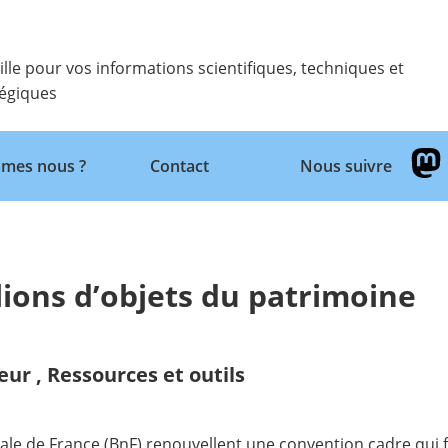
ille pour vos informations scientifiques, techniques et
tégiques
Retour
mes nous ?
Contact
Nous suivre
lions d’objets du patrimoine
eur
,
Ressources et outils
ale de France (BnF) renouvellent une convention cadre qui fai