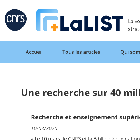
Retour
La ve
stra
Accueil
Tous les articles
Qui som
Une recherche sur 40 mil
Accueil
Tous les articles
Recherche et enseignement supéri
10/03/2020
Qui sommes nous ?
« Le 10 mars, le CNRS et la Bibliothèque nation