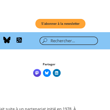
S'abonner à la newsletter
Partager
t suite à un partenariat initié en 1978. À