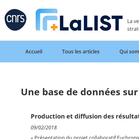
Retour
La ve
stra
Accueil
Tous les articles
Qui som
Une base de données sur
Accueil
Tous les articles
Production et diffusion des résulta
09/02/2018
Qui sommes nous ?
« Présentation du projet collaboratif Euchro