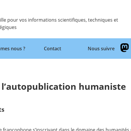
ille pour vos informations scientifiques, techniques et
tégiques
Retour
mes nous ?
Contact
Nous suivre
 l’autopublication humaniste
ts
nie francophone s’inscrivant dans le domaine des humanité