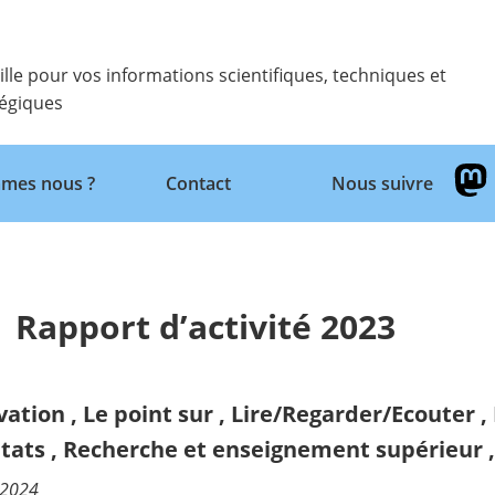
ille pour vos informations scientifiques, techniques et
tégiques
Retour
mes nous ?
Contact
Nous suivre
 Rapport d’activité 2023
vation
,
Le point sur
,
Lire/Regarder/Ecouter
,
ltats
,
Recherche et enseignement supérieur
/2024