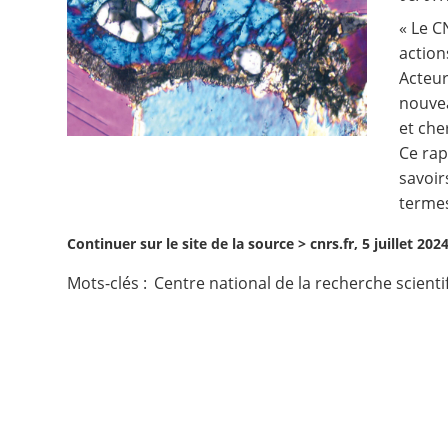
« Le C
Contact
action
Acteur
Nous suivre
nouvea
et che
Ce rap
savoir
termes
Continuer sur le site de la source >
cnrs.fr, 5 juillet 202
Mots-clés :
Centre national de la recherche scient