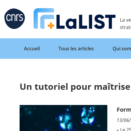
Retour
La ve
stra
Accueil
Tous les articles
Qui som
Un tutoriel pour maîtrise
Accueil
Tous les articles
Form
13/06
Qui sommes nous ?
« Le
25