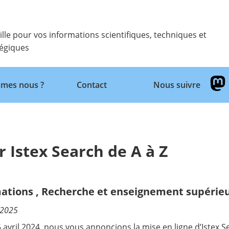
ille pour vos informations scientifiques, techniques et
tégiques
Retour
mes nous ?
Contact
Nous suivre
r Istex Search de A à Z
ations
,
Recherche et enseignement supérie
/2025
 avril 2024
, nous vous annoncions la mise en ligne d’
Istex S