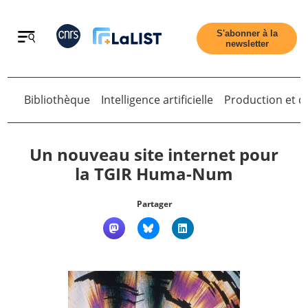
Retour
S'abonner à la
newsletter
Retour
Bibliothèque
Intelligence artificielle
Production et di
Un nouveau site internet pour
la TGIR Huma-Num
Accueil
Partager
Tous les articles
Qui sommes nous ?