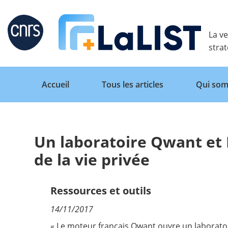
Retour
La ve
stra
Accueil
Tous les articles
Qui som
Un laboratoire Qwant et 
Accueil
de la vie privée
Tous les articles
Ressources et outils
14/11/2017
Qui sommes nous ?
« Le moteur français Qwant ouvre un laboratoi