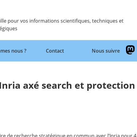
ille pour vos informations scientifiques, techniques et
tégiques
Retour
mes nous ?
Contact
Nous suivre
Inria axé search et protection
re de recherche stratégique en commun avec l’Inria pour 4 a