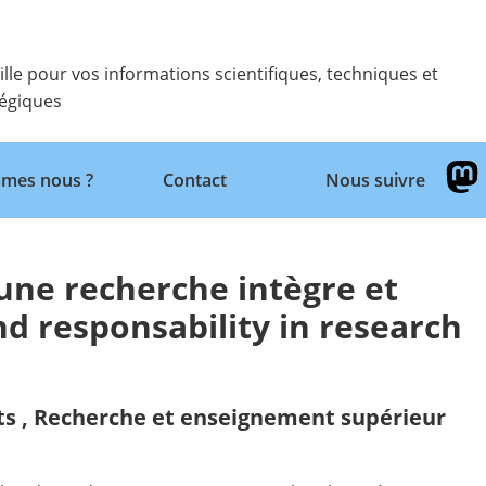
ille pour vos informations scientifiques, techniques et
tégiques
Retour
mes nous ?
Contact
Nous suivre
une recherche intègre et
nd responsability in research
ts
,
Recherche et enseignement supérieur