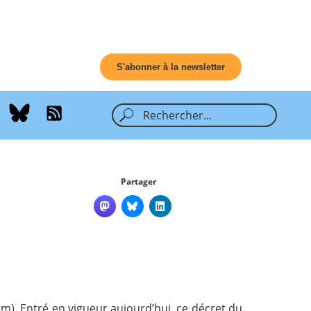
S'abonner à la newsletter
Partager
m). Entré en vigueur aujourd’hui, ce décret du