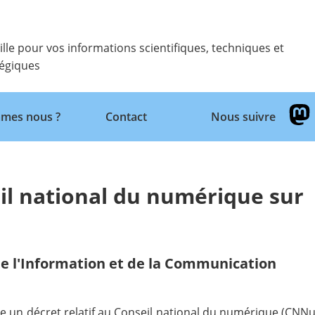
ille pour vos informations scientifiques, techniques et
tégiques
Retour
mes nous ?
Contact
Nous suivre
il national du numérique sur
e l'Information et de la Communication
re
un décret relatif au Conseil national du numérique (CNNu