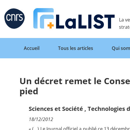
Retour
La ve
stra
Accueil
Tous les articles
Qui som
Un décret remet le Conse
Accueil
pied
Tous les articles
Sciences et Société
,
Technologies d
18/12/2012
Qui sommes nous ?
« (…) Le Journal officiel
a publié ce 13 décemb