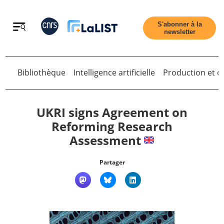
Retour
S'abonner à la
newsletter
Bibliothèque
Intelligence artificielle
Production et di
Retour
UKRI signs Agreement on
Reforming Research
Assessment
Accueil
Partager
Tous les articles
Qui sommes nous ?