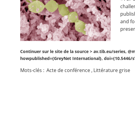
challe
Contact
publis
and fo
Nous suivre
preser
Continuer sur le site de la source >
av.tib.eu/series, @m
howpublished={GreyNet International}, doi={10.5446/s\_
Mots-clés :
Acte de conférence
,
Littérature grise