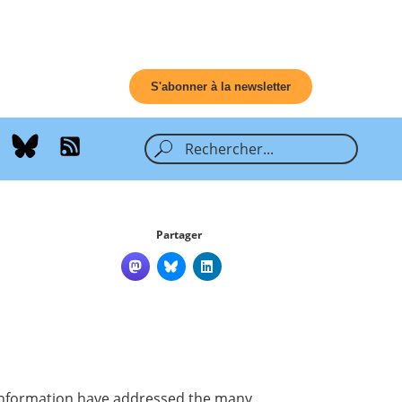
S'abonner à la newsletter
Partager
f information have addressed the many