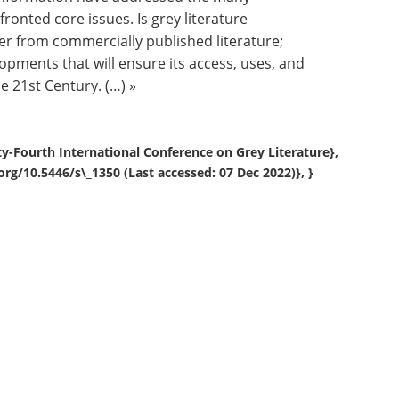
fronted core issues. Is grey literature
ffer from commercially published literature;
opments that will ensure its access, uses, and
e 21st Century. (…) »
nty-Fourth International Conference on Grey Literature},
rg/10.5446/s\_1350 (Last accessed: 07 Dec 2022)}, }