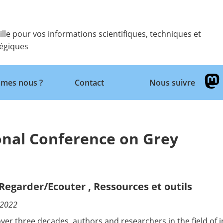
ille pour vos informations scientifiques, techniques et
tégiques
Retour
mes nous ?
Contact
Nous suivre
onal Conference on Grey
/Regarder/Ecouter
,
Ressources et outils
/2022
over three decades, authors and researchers in the field o