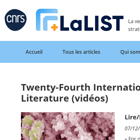
Retour
La ve
stra
Accueil
Tous les articles
Qui som
Twenty-Fourth Internati
Accueil
Literature (vidéos)
Tous les articles
Lire
07/12
Qui sommes nous ?
« For 