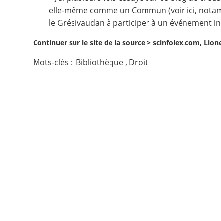
elle-même comme un Commun (
voir ici, not
Contact
le Grésivaudan à participer à un événement in
Continuer sur le site de la source >
scinfolex.com, Lion
Nous suivre
Mots-clés :
Bibliothèque
,
Droit