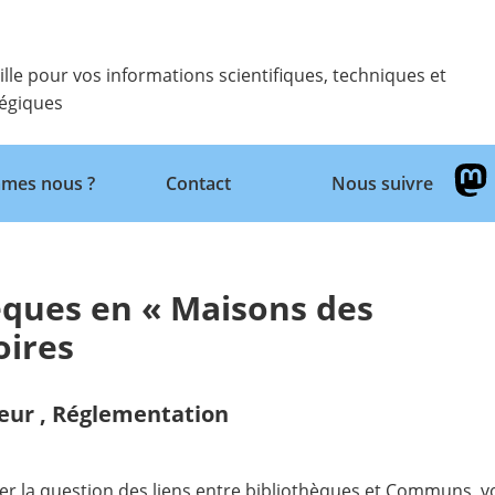
ille pour vos informations scientifiques, techniques et
tégiques
Retour
mes nous ?
Contact
Nous suivre
èques en « Maisons des
oires
eur
,
Réglementation
euser la question des liens entre bibliothèques et Communs, 