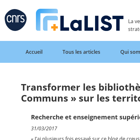
Retour
La ve
stra
Accueil
Tous les articles
Qui som
Transformer les biblioth
Accueil
Communs » sur les territ
Tous les articles
Recherche et enseignement supéri
31/03/2017
Qui sommes nous ?
« J’ai plusieurs fois essayé sur ce blog de cr