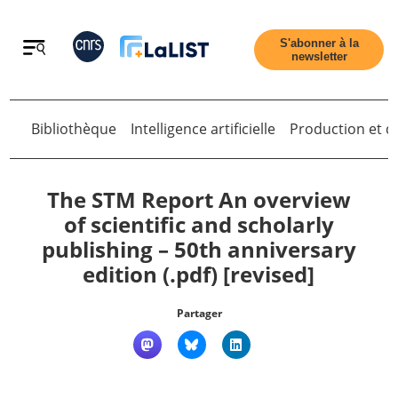
Retour
S'abonner à la
newsletter
Bibliothèque
Intelligence artificielle
Production et di
Retour
The STM Report An overview
of scientific and scholarly
publishing – 50th anniversary
Accueil
edition (.pdf) [revised]
Tous les articles
Partager
Qui sommes nous ?