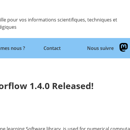
ille pour vos informations scientifiques, techniques et
tégiques
Retour
mes nous ?
Contact
Nous suivre
rflow 1.4.0 Released!
e learning Software library, is used for numerical computat