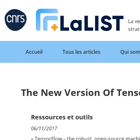
Retour
La ve
stra
Accueil
Tous les articles
Qui som
The New Version Of Tenso
Accueil
Tous les articles
Ressources et outils
06/11/2017
Qui sommes nous ?
« TensorFlow – the robust, open-source machin