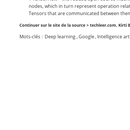
nodes, which in turn represent operation rel
Contact
Tensors that are communicated between them
Continuer sur le site de la source >
techleer.com, Kirti
Nous suivre
Mots-clés :
Deep learning
,
Google
,
Intelligence arti