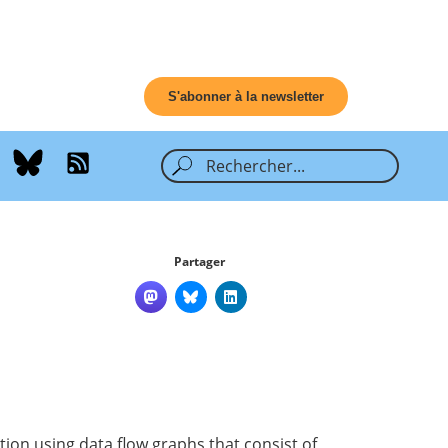
S'abonner à la newsletter
Partager
ion using data flow graphs that consist of