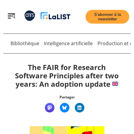
Retour
S'abonner à la
newsletter
Bibliothèque
Intelligence artificielle
Production et di
Retour
The FAIR for Research
Software Principles after two
years: An adoption update
Accueil
Partager
Tous les articles
Qui sommes nous ?