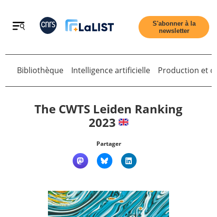
Retour
S'abonner à la
newsletter
Retour
Bibliothèque
Intelligence artificielle
Production et di
The CWTS Leiden Ranking
2023
Accueil
Partager
Tous les articles
Qui sommes nous ?