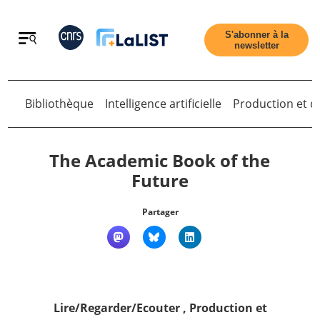
Retour
S'abonner à la
newsletter
Retour
Bibliothèque
Intelligence artificielle
Production et di
The Academic Book of the
Future
Accueil
Partager
Tous les articles
Qui sommes nous ?
Lire/Regarder/Ecouter
,
Production et