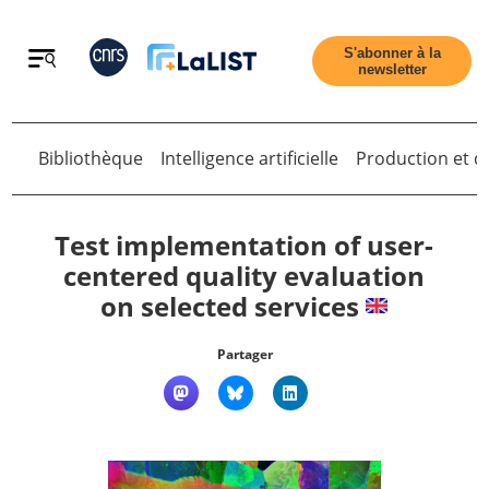
Retour
S'abonner à la
newsletter
Bibliothèque
Intelligence artificielle
Production et di
Retour
Test implementation of user-
centered quality evaluation
on selected services
Accueil
Partager
Tous les articles
Qui sommes nous ?