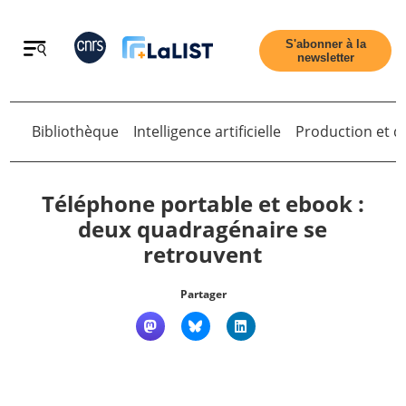
Retour
S'abonner à la
newsletter
Retour
Bibliothèque
Intelligence artificielle
Production et di
Téléphone portable et ebook :
deux quadragénaire se
retrouvent
Accueil
Partager
Tous les articles
Qui sommes nous ?